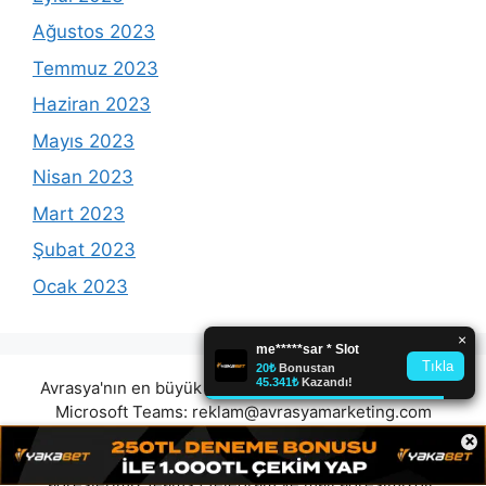
Ağustos 2023
Temmuz 2023
Haziran 2023
Mayıs 2023
Nisan 2023
Mart 2023
Şubat 2023
Ocak 2023
Avrasya'nın en büyük reklam platformunda olmak için
Microsoft Teams:
reklam@avrasyamarketing.com
adresimizden veya Telegram: @Avrasyamarketing
×
adresimizden irtibat kurabilirsiniz. (Tek iletişim
adreslerimiz teams / telegram ve mail adresimizdir.