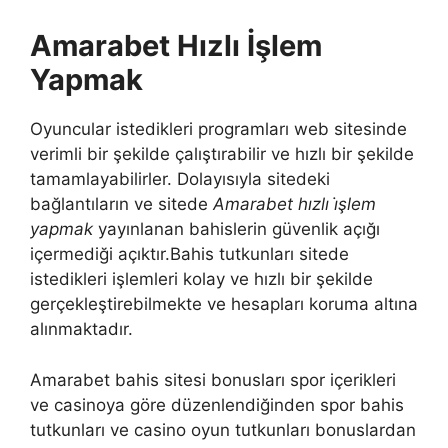
Amarabet Hızlı İşlem
Yapmak
Oyuncular istedikleri programları web sitesinde
verimli bir şekilde çalıştırabilir ve hızlı bir şekilde
tamamlayabilirler. Dolayısıyla sitedeki
bağlantıların ve sitede
Amarabet hızlı i̇şlem
yapmak
yayınlanan bahislerin güvenlik açığı
içermediği açıktır.Bahis tutkunları sitede
istedikleri işlemleri kolay ve hızlı bir şekilde
gerçekleştirebilmekte ve hesapları koruma altına
alınmaktadır.
Amarabet bahis sitesi bonusları spor içerikleri
ve casinoya göre düzenlendiğinden spor bahis
tutkunları ve casino oyun tutkunları bonuslardan