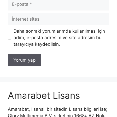
E-
posta
İnternet
sitesi
Daha sonraki yorumlarımda kullanılması için
adım, e-posta adresim ve site adresim bu
tarayıcıya kaydedilsin.
Amarabet Lisans
Amarabet, lisanslı bir sitedir. Lisans bilgileri ise;
Glory Multimedia B.V. şirketinin 1668\JAZ Nolu