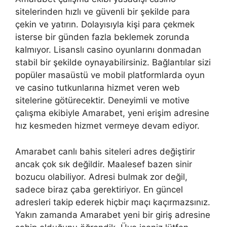
sitelerinden hızlı ve güvenli bir şekilde para
çekin ve yatırın. Dolayısıyla kişi para çekmek
isterse bir günden fazla beklemek zorunda
kalmıyor. Lisanslı casino oyunlarını donmadan
stabil bir şekilde oynayabilirsiniz. Bağlantılar sizi
popüler masaüstü ve mobil platformlarda oyun
ve casino tutkunlarına hizmet veren web
sitelerine götürecektir. Deneyimli ve motive
çalışma ekibiyle Amarabet, yeni erişim adresine
hız kesmeden hizmet vermeye devam ediyor.
Amarabet canlı bahis siteleri adres değiştirir
ancak çok sık değildir. Maalesef bazen sinir
bozucu olabiliyor. Adresi bulmak zor değil,
sadece biraz çaba gerektiriyor. En güncel
adresleri takip ederek hiçbir maçı kaçırmazsınız.
Yakın zamanda Amarabet yeni bir giriş adresine