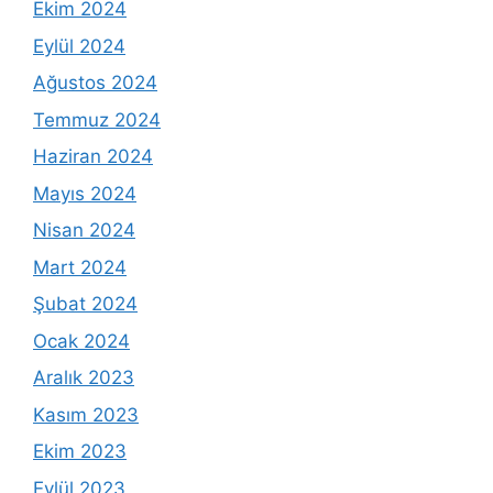
Ekim 2024
Eylül 2024
Ağustos 2024
Temmuz 2024
Haziran 2024
Mayıs 2024
Nisan 2024
Mart 2024
Şubat 2024
Ocak 2024
Aralık 2023
Kasım 2023
Ekim 2023
Eylül 2023