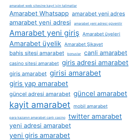
amarabet web sitesine kayıt i̇çin talimatlar
Amarabet Whatsapp
amarabet yeni adres
amarabet yeni adresi
amarabet yeni adresi güvenilir
Amarabet yeni giriş
Amarabet üyeleri
Amarabet üyelik
Amarabet Şikayet
canli amarabet
bahis sitesi amarabet
bonuslar
giris adresi amarabet
casino sitesi amarabet
girisi amarabet
giris amarabet
giris yap amarabet
güncel amarabet
güncel adresi amarabet
kayit amarabet
mobil amarabet
twitter amarabet
para kazanın amarabet canlı casino
yeni adresi amarabet
yeni giris amarabet