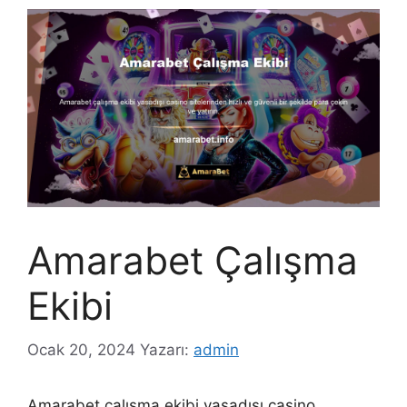
Amarabet Çalışma
Ekibi
Ocak 20, 2024
Yazarı:
admin
Amarabet çalışma ekibi yasadışı casino