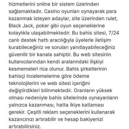
hizmetlerini online bir sistem üzerinden
sağlamaktadır. Casino oyunları oynayarak para
kazanmak isteyen adaylar, site üzerinden rulet,
Black Jack, poker gibi oyun seçeneklerine
kolaylıkla ulaşabilmektedir. Bu bahis sitesi, 7/24
canlı destek hattı aracılığıyla üyelerle iletişim
kurabileceğiniz ve soruları yanıtlayabileceğiniz
güvenilir bir kanala sahiptir. Bu web sitesinin
kullanıcılarından kendi aralarındaki ilişkiyi
kesmemeleri rica olunur. Bahis şirketlerinin
bahisçi incelemelerine göre ödeme
teknolojilerini ve web sitesi içeriğini
değiştirdikleri bilinmektedir. Oranların yüksek
olması nedeniyle bahis sitelerinde oynayanların
yalnızca kazanması, hatta ikiye katlaması
gerekir. Çeşitli reklam seçeneklerini kullanarak
kazancınızı artırabilir ve hesap bakiyenizi
artırabilirsiniz.