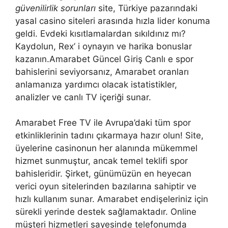
güvenilirlik sorunları
site, Türkiye pazarındaki
yasal casino siteleri arasında hızla lider konuma
geldi. Evdeki kısıtlamalardan sıkıldınız mı?
Kaydolun, Rex’ i oynayın ve harika bonuslar
kazanın.Amarabet Güncel Giriş Canlı e spor
bahislerini seviyorsanız, Amarabet oranları
anlamanıza yardımcı olacak istatistikler,
analizler ve canlı TV içeriği sunar.
Amarabet Free TV ile Avrupa’daki tüm spor
etkinliklerinin tadını çıkarmaya hazır olun! Site,
üyelerine casinonun her alanında mükemmel
hizmet sunmuştur, ancak temel teklifi spor
bahisleridir. Şirket, günümüzün en heyecan
verici oyun sitelerinden bazılarına sahiptir ve
hızlı kullanım sunar. Amarabet endişeleriniz için
sürekli yerinde destek sağlamaktadır. Online
müşteri hizmetleri sayesinde telefonumda