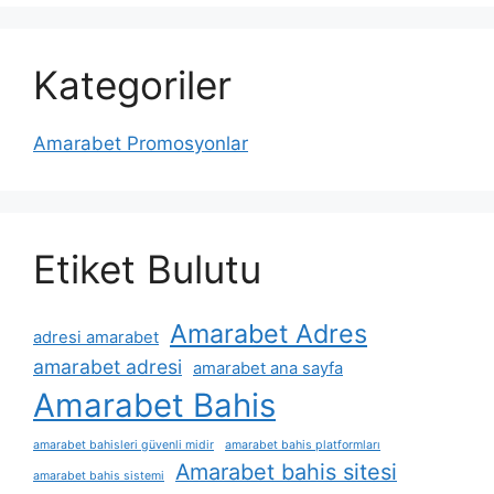
Kategoriler
Amarabet Promosyonlar
Etiket Bulutu
Amarabet Adres
adresi amarabet
amarabet adresi
amarabet ana sayfa
Amarabet Bahis
amarabet bahisleri güvenli midir
amarabet bahis platformları
Amarabet bahis sitesi
amarabet bahis sistemi