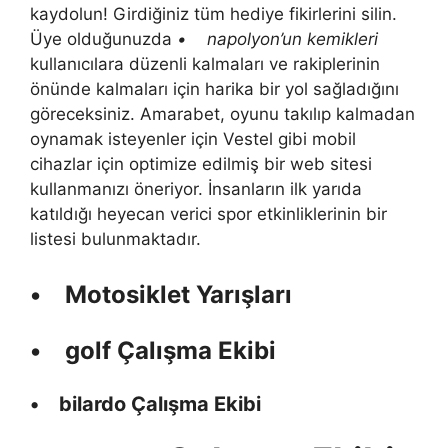
kaydolun! Girdiğiniz tüm hediye fikirlerini silin.
Üye olduğunuzda
• napolyon’un kemikleri
kullanıcılara düzenli kalmaları ve rakiplerinin
önünde kalmaları için harika bir yol sağladığını
göreceksiniz. Amarabet, oyunu takılıp kalmadan
oynamak isteyenler için Vestel gibi mobil
cihazlar için optimize edilmiş bir web sitesi
kullanmanızı öneriyor. İnsanların ilk yarıda
katıldığı heyecan verici spor etkinliklerinin bir
listesi bulunmaktadır.
• Motosiklet Yarışları
• golf Çalışma Ekibi
• bilardo Çalışma Ekibi