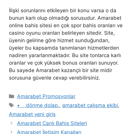
İlişki sorunlarını etkileyen bir konu varsa o da
bunun karlı olup olmadığı sorusudur. Amarabet
online bahis sitesi en çok spor bahis oranları ve
casino oyunu oranları belirleyen sitedir. Site,
üyenin gelirine göre hizmet sunduğundan,
üyeler bu kapsamda tanımlanan hizmetlerden
nadiren yararlanmaktadır. Bu site tonlarca karlı
oranlar ve çok yüksek bonus oranları sunuyor.
Bu sayede Amarabet kazançlı bir site midir
sorusuna güvenle cevap verebilirsiniz.
Kategoriler
Amarabet Promosyonlar
Etiketler
• dönme dolap.
,
amarabet çalışma ekibi
,
Amarabet yeni giriş
Amarabet Canlı Bahis Siteleri
Amarabet İletişim Kanalları