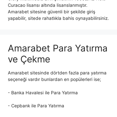
Curacao lisansı altında lisanslanmıştır.
Amarabet sitesine güvenli bir şekilde giriş
yapabilir, sitede rahatlıkla bahis oynayabilirsiniz.
Amarabet Para Yatırma
ve Çekme
Amarabet sitesinde dörtden fazla para yatırma
seçeneği vardır bunlardan en popülerleri ise;
- Banka Havalesi ile Para Yatırma
- Cepbank ile Para Yatırma