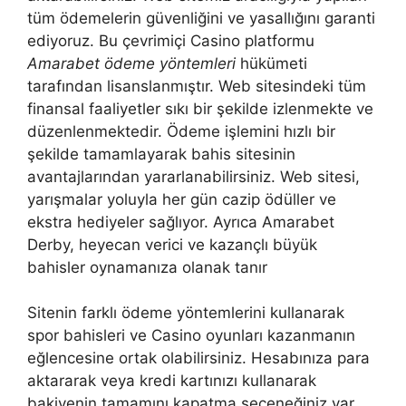
tüm ödemelerin güvenliğini ve yasallığını garanti
ediyoruz. Bu çevrimiçi Casino platformu
Amarabet ödeme yöntemleri
hükümeti
tarafından lisanslanmıştır. Web sitesindeki tüm
finansal faaliyetler sıkı bir şekilde izlenmekte ve
düzenlenmektedir. Ödeme işlemini hızlı bir
şekilde tamamlayarak bahis sitesinin
avantajlarından yararlanabilirsiniz. Web sitesi,
yarışmalar yoluyla her gün cazip ödüller ve
ekstra hediyeler sağlıyor. Ayrıca Amarabet
Derby, heyecan verici ve kazançlı büyük
bahisler oynamanıza olanak tanır
Sitenin farklı ödeme yöntemlerini kullanarak
spor bahisleri ve Casino oyunları kazanmanın
eğlencesine ortak olabilirsiniz. Hesabınıza para
aktararak veya kredi kartınızı kullanarak
bakiyenin tamamını kapatma seçeneğiniz var.