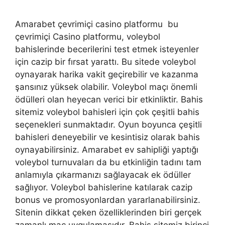
Amarabet çevrimiçi casino platformu bu
çevrimiçi Casino platformu, voleybol
bahislerinde becerilerini test etmek isteyenler
için cazip bir fırsat yarattı. Bu sitede voleybol
oynayarak harika vakit geçirebilir ve kazanma
şansınız yüksek olabilir. Voleybol maçı önemli
ödülleri olan heyecan verici bir etkinliktir. Bahis
sitemiz voleybol bahisleri için çok çeşitli bahis
seçenekleri sunmaktadır. Oyun boyunca çeşitli
bahisleri deneyebilir ve kesintisiz olarak bahis
oynayabilirsiniz. Amarabet ev sahipliği yaptığı
voleybol turnuvaları da bu etkinliğin tadını tam
anlamıyla çıkarmanızı sağlayacak ek ödüller
sağlıyor. Voleybol bahislerine katılarak cazip
bonus ve promosyonlardan yararlanabilirsiniz.
Sitenin dikkat çeken özelliklerinden biri gerçek