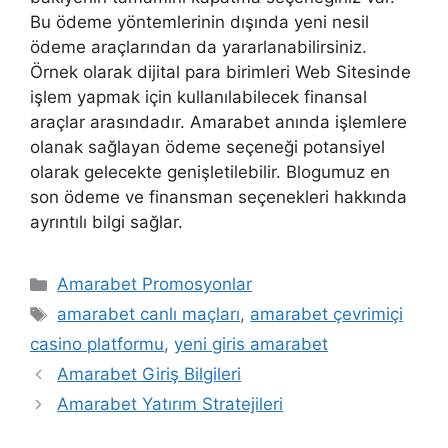
Bu ödeme yöntemlerinin dışında yeni nesil
ödeme araçlarından da yararlanabilirsiniz.
Örnek olarak dijital para birimleri Web Sitesinde
işlem yapmak için kullanılabilecek finansal
araçlar arasındadır. Amarabet anında işlemlere
olanak sağlayan ödeme seçeneği potansiyel
olarak gelecekte genişletilebilir. Blogumuz en
son ödeme ve finansman seçenekleri hakkında
ayrıntılı bilgi sağlar.
Kategoriler
Amarabet Promosyonlar
Etiketler
amarabet canlı maçları
,
amarabet çevrimiçi
casino platformu
,
yeni giris amarabet
Amarabet Giriş Bilgileri
Amarabet Yatırım Stratejileri