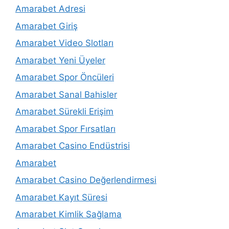
Amarabet Adresi
Amarabet Giriş
Amarabet Video Slotları
Amarabet Yeni Üyeler
Amarabet Spor Öncüleri
Amarabet Sanal Bahisler
Amarabet Sürekli Erişim
Amarabet Spor Fırsatları
Amarabet Casino Endüstrisi
Amarabet
Amarabet Casino Değerlendirmesi
Amarabet Kayıt Süresi
Amarabet Kimlik Sağlama