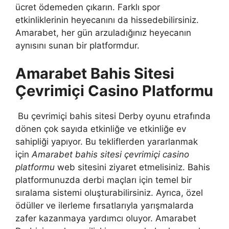
ücret ödemeden çıkarın. Farklı spor
etkinliklerinin heyecanını da hissedebilirsiniz.
Amarabet, her gün arzuladığınız heyecanın
aynısını sunan bir platformdur.
Amarabet Bahis Sitesi
Çevrimiçi Casino Platformu
Bu çevrimiçi bahis sitesi Derby oyunu etrafında
dönen çok sayıda etkinliğe ve etkinliğe ev
sahipliği yapıyor. Bu tekliflerden yararlanmak
için
Amarabet bahis sitesi çevrimiçi casino
platformu
web sitesini ziyaret etmelisiniz. Bahis
platformunuzda derbi maçları için temel bir
sıralama sistemi oluşturabilirsiniz. Ayrıca, özel
ödüller ve ilerleme fırsatlarıyla yarışmalarda
zafer kazanmaya yardımcı oluyor. Amarabet