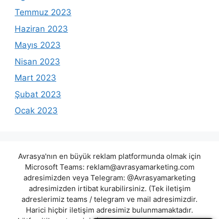
Temmuz 2023
Haziran 2023
Mayıs 2023
Nisan 2023
Mart 2023
Şubat 2023
Ocak 2023
Avrasya'nın en büyük reklam platformunda olmak için
Microsoft Teams:
reklam@avrasyamarketing.com
adresimizden veya Telegram: @Avrasyamarketing
adresimizden irtibat kurabilirsiniz. (Tek iletişim
adreslerimiz teams / telegram ve mail adresimizdir.
Harici hiçbir iletişim adresimiz bulunmamaktadır.