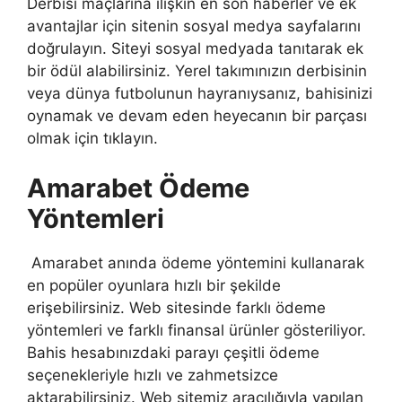
Derbisi maçlarına ilişkin en son haberler ve ek
avantajlar için sitenin sosyal medya sayfalarını
doğrulayın. Siteyi sosyal medyada tanıtarak ek
bir ödül alabilirsiniz. Yerel takımınızın derbisinin
veya dünya futbolunun hayranıysanız, bahisinizi
oynamak ve devam eden heyecanın bir parçası
olmak için tıklayın.
Amarabet Ödeme
Yöntemleri
Amarabet anında ödeme yöntemini kullanarak
en popüler oyunlara hızlı bir şekilde
erişebilirsiniz. Web sitesinde farklı ödeme
yöntemleri ve farklı finansal ürünler gösteriliyor.
Bahis hesabınızdaki parayı çeşitli ödeme
seçenekleriyle hızlı ve zahmetsizce
aktarabilirsiniz. Web sitemiz aracılığıyla yapılan