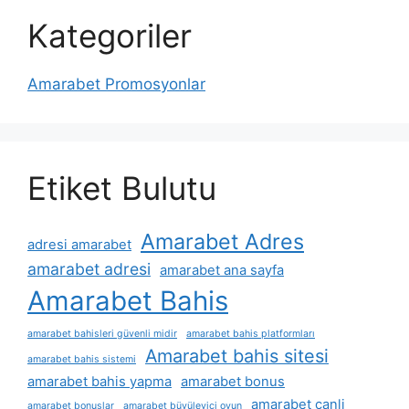
Kategoriler
Amarabet Promosyonlar
Etiket Bulutu
Amarabet Adres
adresi amarabet
amarabet adresi
amarabet ana sayfa
Amarabet Bahis
amarabet bahisleri güvenli midir
amarabet bahis platformları
Amarabet bahis sitesi
amarabet bahis sistemi
amarabet bahis yapma
amarabet bonus
amarabet canli
amarabet bonuslar
amarabet büyüleyici oyun