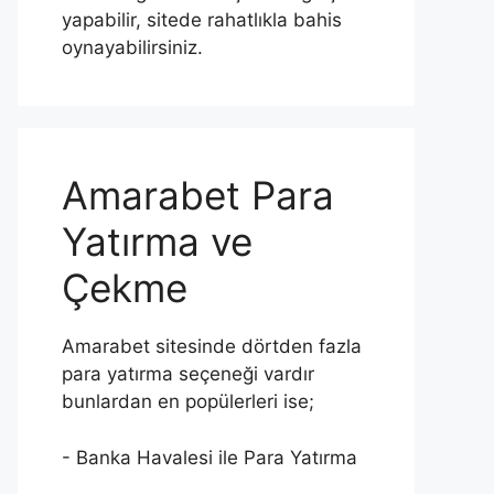
yapabilir, sitede rahatlıkla bahis
oynayabilirsiniz.
Amarabet Para
Yatırma ve
Çekme
Amarabet sitesinde dörtden fazla
para yatırma seçeneği vardır
bunlardan en popülerleri ise;
- Banka Havalesi ile Para Yatırma