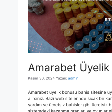
Amarabet Üyelik
Kasım 30, 2024
Yazarı:
admin
Amarabet üyelik bonusu bahis sitesine üye
alırsınız. Bazı web sitelerinde sıcak bir k
yardım ve ücretsiz bahisler gibi ücretsiz 
sistemdeki kazanma oranları ve oyunlar el