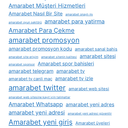
Amarabet Müşteri Hizmetleri
Amarabet Nasıl Bir Site
amarabet onaylı mı
amarabet para yatirma
amarabet oyun sektörü
Amarabet Para Çekme
amarabet promosyon
amarabet promosyon kodu
amarabet sanal bahis
amarabet sitesi
amarabet site erişim
amarabet sitenin kalitesi
Amarabet spor bahisleri
amarabet sponsor
amarabet telegram
amarabet tv
amarabet tv izle
amarabet tv canli maç
amarabet twitter
amarabet web sitesi
amarabet web sitesine kayıt i̇çin talimatlar
Amarabet Whatsapp
amarabet yeni adres
amarabet yeni adresi
amarabet yeni adresi güvenilir
Amarabet yeni giriş
Amarabet üyeleri