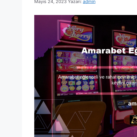
Mayıs 24, 2023
Yazarı:
admin