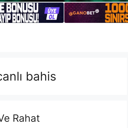
anlı bahis
Ve Rahat