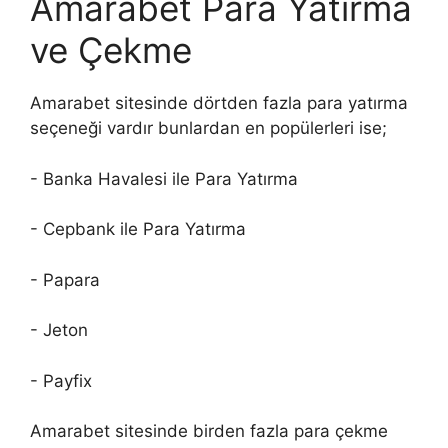
Amarabet Para Yatırma
ve Çekme
Amarabet sitesinde dörtden fazla para yatırma
seçeneği vardır bunlardan en popülerleri ise;
- Banka Havalesi ile Para Yatırma
- Cepbank ile Para Yatırma
- Papara
- Jeton
- Payfix
Amarabet sitesinde birden fazla para çekme