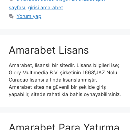
sayfası
,
girisi amarabet
Yorum yap
Amarabet Lisans
Amarabet, lisanslı bir sitedir. Lisans bilgileri ise;
Glory Multimedia B.V. şirketinin 1668\JAZ Nolu
Curacao lisansı altında lisanslanmıştır.
Amarabet sitesine güvenli bir şekilde giriş
yapabilir, sitede rahatlıkla bahis oynayabilirsiniz.
Amarabet Para Yatırma