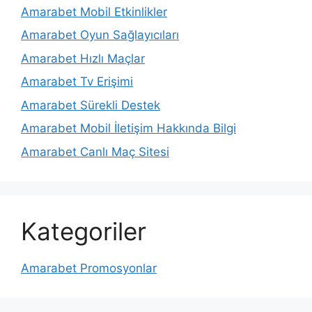
Amarabet Mobil Etkinlikler
Amarabet Oyun Sağlayıcıları
Amarabet Hızlı Maçlar
Amarabet Tv Erişimi
Amarabet Sürekli Destek
Amarabet Mobil İletişim Hakkında Bilgi
Amarabet Canlı Maç Sitesi
Kategoriler
Amarabet Promosyonlar