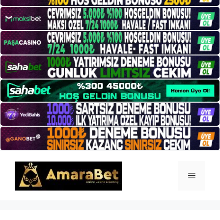
İçeriğe
atla
Menü