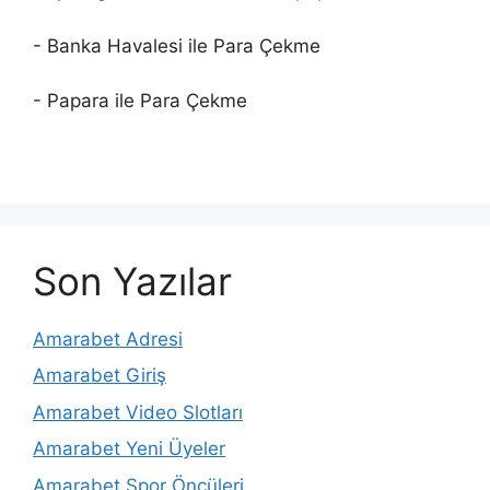
- Banka Havalesi ile Para Çekme
- Papara ile Para Çekme
Son Yazılar
Amarabet Adresi
Amarabet Giriş
Amarabet Video Slotları
Amarabet Yeni Üyeler
Amarabet Spor Öncüleri