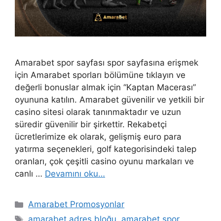
Amarabet spor sayfası spor sayfasına erişmek
için Amarabet sporları bölümüne tıklayın ve
değerli bonuslar almak için “Kaptan Macerası”
oyununa katılın. Amarabet güvenilir ve yetkili bir
casino sitesi olarak tanınmaktadır ve uzun
süredir güvenilir bir şirkettir. Rekabetçi
ücretlerimize ek olarak, gelişmiş euro para
yatırma seçenekleri, golf kategorisindeki talep
oranları, çok çeşitli casino oyunu markaları ve
canlı …
Devamını oku…
Kategoriler
Amarabet Promosyonlar
Etiketler
amarabet adres bloğu
,
amarabet spor