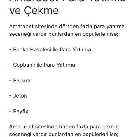
ve Çekme
Amarabet sitesinde dörtden fazla para yatırma
seçeneği vardır bunlardan en popülerleri ise;
- Banka Havalesi ile Para Yatırma
- Cepbank ile Para Yatırma
- Papara
- Jeton
- Payfix
Amarabet sitesinde birden fazla para çekme
seçeneği vardır bunlardan en popülerleri ise;