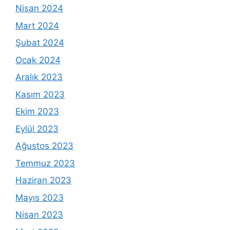
Nisan 2024
Mart 2024
Şubat 2024
Ocak 2024
Aralık 2023
Kasım 2023
Ekim 2023
Eylül 2023
Ağustos 2023
Temmuz 2023
Haziran 2023
Mayıs 2023
Nisan 2023