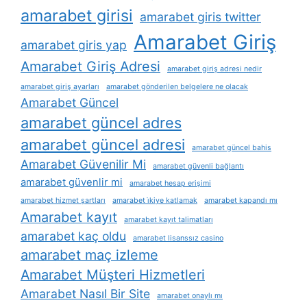
amarabet girisi
amarabet giris twitter
Amarabet Giriş
amarabet giris yap
Amarabet Giriş Adresi
amarabet giriş adresi nedir
amarabet giriş ayarları
amarabet gönderilen belgelere ne olacak
Amarabet Güncel
amarabet güncel adres
amarabet güncel adresi
amarabet güncel bahis
Amarabet Güvenilir Mi
amarabet güvenli bağlantı
amarabet güvenlir mi
amarabet hesap erişimi
amarabet hizmet şartları
amarabet i̇kiye katlamak
amarabet kapandı mı
Amarabet kayıt
amarabet kayıt talimatları
amarabet kaç oldu
amarabet lisanssız casino
amarabet maç izleme
Amarabet Müşteri Hizmetleri
Amarabet Nasıl Bir Site
amarabet onaylı mı