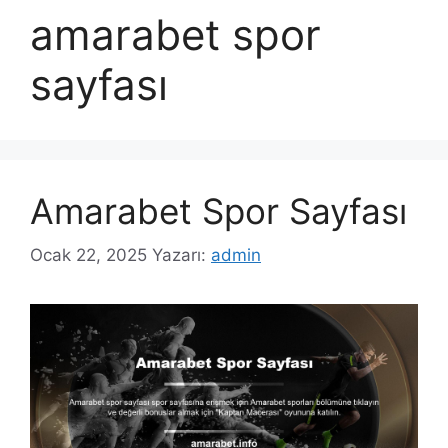
amarabet spor
sayfası
Amarabet Spor Sayfası
Ocak 22, 2025
Yazarı:
admin