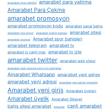
amarabet para yatirma
amarabet oyun sektörü
Amarabet Para Çekme
amarabet promosyon
amarabet promosyon kodu
amarabet sanal bahis
amarabet sitesi
amarabet site erişim
amarabet sitenin kalitesi
Amarabet spor bahisleri
amarabet sponsor
amarabet telegram
amarabet tv
amarabet tv izle
amarabet tv canli maç
amarabet twitter
amarabet web sitesi
amarabet web sitesine kayıt i̇çin talimatlar
Amarabet Whatsapp
amarabet yeni adres
amarabet yeni adresi
amarabet yeni adresi güvenilir
Amarabet yeni giriş
Amarabet üyeleri
Amarabet üyelik
Amarabet Şikayet
canli amarabet
bahis sitesi amarabet
bonuslar