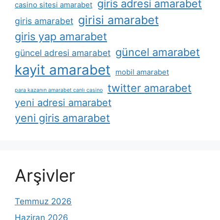
giris adresi amarabet
casino sitesi amarabet
girisi amarabet
giris amarabet
giris yap amarabet
güncel amarabet
güncel adresi amarabet
kayit amarabet
mobil amarabet
twitter amarabet
para kazanın amarabet canlı casino
yeni adresi amarabet
yeni giris amarabet
Arşivler
Temmuz 2026
Haziran 2026