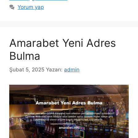
Yorum yap
Amarabet Yeni Adres
Bulma
Şubat 5, 2025
Yazarı:
admin