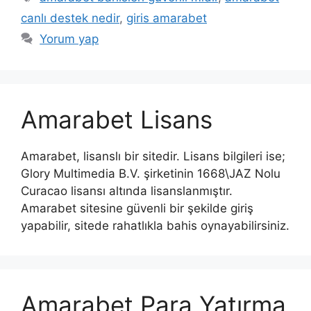
canlı destek nedir
,
giris amarabet
Yorum yap
Amarabet Lisans
Amarabet, lisanslı bir sitedir. Lisans bilgileri ise;
Glory Multimedia B.V. şirketinin 1668\JAZ Nolu
Curacao lisansı altında lisanslanmıştır.
Amarabet sitesine güvenli bir şekilde giriş
yapabilir, sitede rahatlıkla bahis oynayabilirsiniz.
Amarabet Para Yatırma