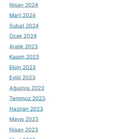
Nisan 2024
Mart 2024
Şubat 2024
Ocak 2024
Aralık 2023
Kasım 2023
Ekim 2023
Eylül 2023
Ağustos 2023
Temmuz 2023
Haziran 2023
Mayıs 2023
Nisan 2023