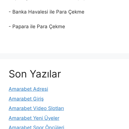
- Banka Havalesi ile Para Çekme
- Papara ile Para Çekme
Son Yazılar
Amarabet Adresi
Amarabet Giriş
Amarabet Video Slotları
Amarabet Yeni Üyeler
Amarabet Spor Öncüleri