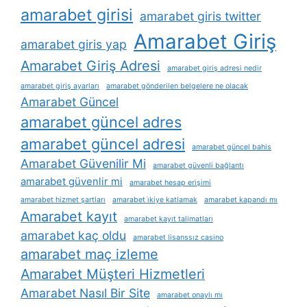
amarabet girisi
amarabet giris twitter
Amarabet Giriş
amarabet giris yap
Amarabet Giriş Adresi
amarabet giriş adresi nedir
amarabet giriş ayarları
amarabet gönderilen belgelere ne olacak
Amarabet Güncel
amarabet güncel adres
amarabet güncel adresi
amarabet güncel bahis
Amarabet Güvenilir Mi
amarabet güvenli bağlantı
amarabet güvenlir mi
amarabet hesap erişimi
amarabet hizmet şartları
amarabet i̇kiye katlamak
amarabet kapandı mı
Amarabet kayıt
amarabet kayıt talimatları
amarabet kaç oldu
amarabet lisanssız casino
amarabet maç izleme
Amarabet Müşteri Hizmetleri
Amarabet Nasıl Bir Site
amarabet onaylı mı