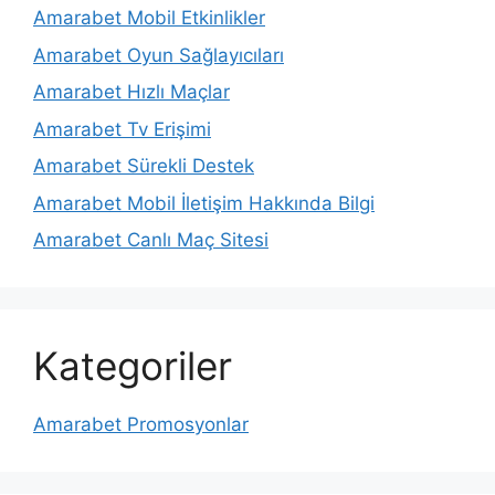
Amarabet Mobil Etkinlikler
Amarabet Oyun Sağlayıcıları
Amarabet Hızlı Maçlar
Amarabet Tv Erişimi
Amarabet Sürekli Destek
Amarabet Mobil İletişim Hakkında Bilgi
Amarabet Canlı Maç Sitesi
Kategoriler
Amarabet Promosyonlar