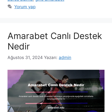
Yorum yap
Amarabet Canlı Destek
Nedir
Ağustos 31, 2024
Yazarı:
admin