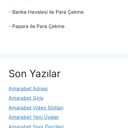
- Banka Havalesi ile Para Çekme
- Papara ile Para Çekme
Son Yazılar
Amarabet Adresi
Amarabet Giriş
Amarabet Video Slotları
Amarabet Yeni Üyeler
Amarabet Spor Öncüleri