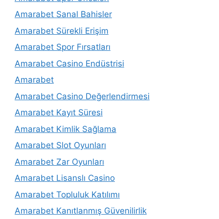
Amarabet Sanal Bahisler
Amarabet Sürekli Erişim
Amarabet Spor Fırsatları
Amarabet Casino Endüstrisi
Amarabet
Amarabet Casino Değerlendirmesi
Amarabet Kayıt Süresi
Amarabet Kimlik Sağlama
Amarabet Slot Oyunları
Amarabet Zar Oyunları
Amarabet Lisanslı Casino
Amarabet Topluluk Katılımı
Amarabet Kanıtlanmış Güvenilirlik