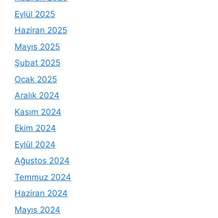
Eylül 2025
Haziran 2025
Mayıs 2025
Şubat 2025
Ocak 2025
Aralık 2024
Kasım 2024
Ekim 2024
Eylül 2024
Ağustos 2024
Temmuz 2024
Haziran 2024
Mayıs 2024