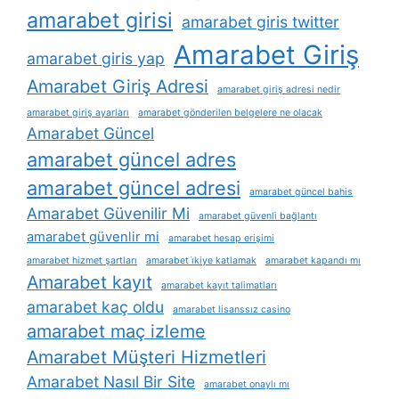
amarabet girisi
amarabet giris twitter
Amarabet Giriş
amarabet giris yap
Amarabet Giriş Adresi
amarabet giriş adresi nedir
amarabet giriş ayarları
amarabet gönderilen belgelere ne olacak
Amarabet Güncel
amarabet güncel adres
amarabet güncel adresi
amarabet güncel bahis
Amarabet Güvenilir Mi
amarabet güvenli bağlantı
amarabet güvenlir mi
amarabet hesap erişimi
amarabet hizmet şartları
amarabet i̇kiye katlamak
amarabet kapandı mı
Amarabet kayıt
amarabet kayıt talimatları
amarabet kaç oldu
amarabet lisanssız casino
amarabet maç izleme
Amarabet Müşteri Hizmetleri
Amarabet Nasıl Bir Site
amarabet onaylı mı