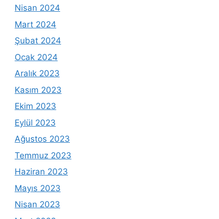
Nisan 2024
Mart 2024
Şubat 2024
Ocak 2024
Aralık 2023
Kasım 2023
Ekim 2023
Eylül 2023
Ağustos 2023
Temmuz 2023
Haziran 2023
Mayıs 2023
Nisan 2023