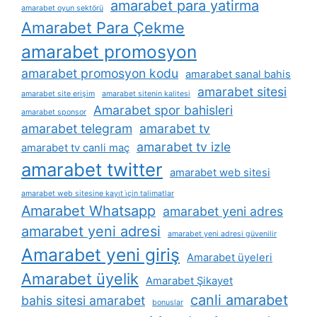
amarabet para yatirma
amarabet oyun sektörü
Amarabet Para Çekme
amarabet promosyon
amarabet promosyon kodu
amarabet sanal bahis
amarabet sitesi
amarabet site erişim
amarabet sitenin kalitesi
Amarabet spor bahisleri
amarabet sponsor
amarabet telegram
amarabet tv
amarabet tv izle
amarabet tv canli maç
amarabet twitter
amarabet web sitesi
amarabet web sitesine kayıt i̇çin talimatlar
Amarabet Whatsapp
amarabet yeni adres
amarabet yeni adresi
amarabet yeni adresi güvenilir
Amarabet yeni giriş
Amarabet üyeleri
Amarabet üyelik
Amarabet Şikayet
canli amarabet
bahis sitesi amarabet
bonuslar