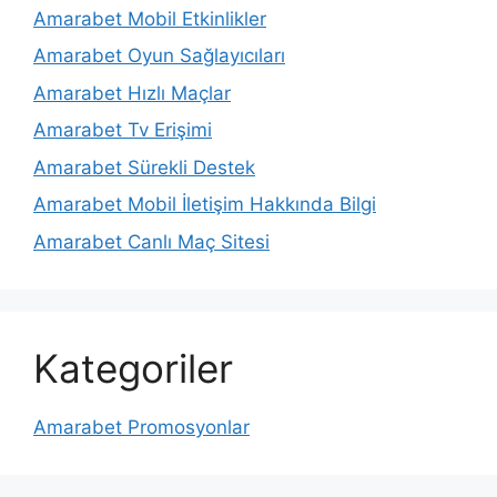
Amarabet Mobil Etkinlikler
Amarabet Oyun Sağlayıcıları
Amarabet Hızlı Maçlar
Amarabet Tv Erişimi
Amarabet Sürekli Destek
Amarabet Mobil İletişim Hakkında Bilgi
Amarabet Canlı Maç Sitesi
Kategoriler
Amarabet Promosyonlar