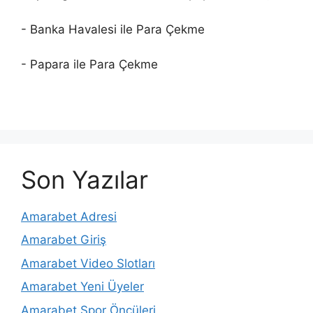
- Banka Havalesi ile Para Çekme
- Papara ile Para Çekme
Son Yazılar
Amarabet Adresi
Amarabet Giriş
Amarabet Video Slotları
Amarabet Yeni Üyeler
Amarabet Spor Öncüleri