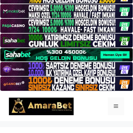
İçeriğe
atla
Menü