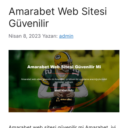
Amarabet Web Sitesi
Güvenilir
Nisan 8, 2023
Yazarı:
admin
Amarabet web sitesi güvenilir mi Amarabet, iyi