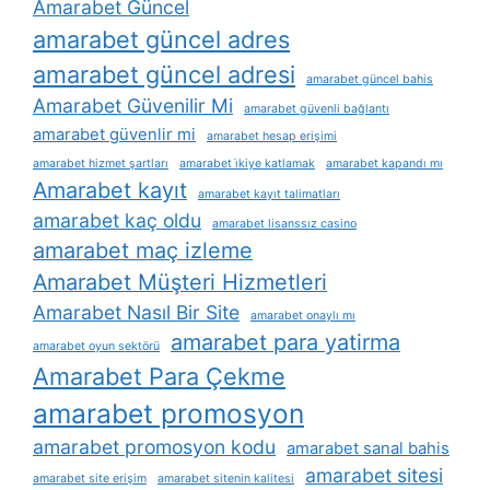
Amarabet Güncel
amarabet güncel adres
amarabet güncel adresi
amarabet güncel bahis
Amarabet Güvenilir Mi
amarabet güvenli bağlantı
amarabet güvenlir mi
amarabet hesap erişimi
amarabet hizmet şartları
amarabet i̇kiye katlamak
amarabet kapandı mı
Amarabet kayıt
amarabet kayıt talimatları
amarabet kaç oldu
amarabet lisanssız casino
amarabet maç izleme
Amarabet Müşteri Hizmetleri
Amarabet Nasıl Bir Site
amarabet onaylı mı
amarabet para yatirma
amarabet oyun sektörü
Amarabet Para Çekme
amarabet promosyon
amarabet promosyon kodu
amarabet sanal bahis
amarabet sitesi
amarabet site erişim
amarabet sitenin kalitesi