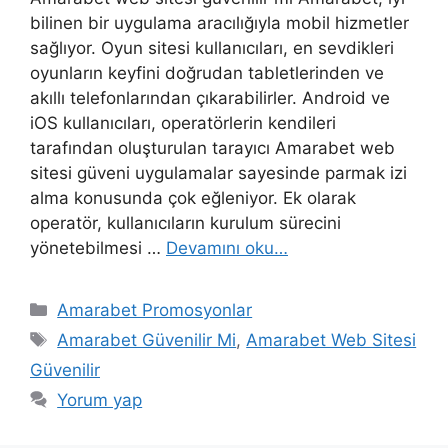
bilinen bir uygulama aracılığıyla mobil hizmetler
sağlıyor. Oyun sitesi kullanıcıları, en sevdikleri
oyunların keyfini doğrudan tabletlerinden ve
akıllı telefonlarından çıkarabilirler. Android ve
iOS kullanıcıları, operatörlerin kendileri
tarafından oluşturulan tarayıcı Amarabet web
sitesi güveni uygulamalar sayesinde parmak izi
alma konusunda çok eğleniyor. Ek olarak
operatör, kullanıcıların kurulum sürecini
yönetebilmesi …
Devamını oku…
Kategoriler
Amarabet Promosyonlar
Etiketler
Amarabet Güvenilir Mi
,
Amarabet Web Sitesi
Güvenilir
Yorum yap