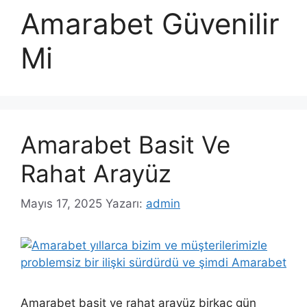
Amarabet Güvenilir
Mi
Amarabet Basit Ve
Rahat Arayüz
Mayıs 17, 2025
Yazarı:
admin
Amarabet basit ve rahat arayüz birkaç gün