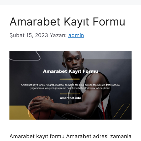
Amarabet Kayıt Formu
Şubat 15, 2023
Yazarı:
admin
Amarabet kayıt formu Amarabet adresi zamanla