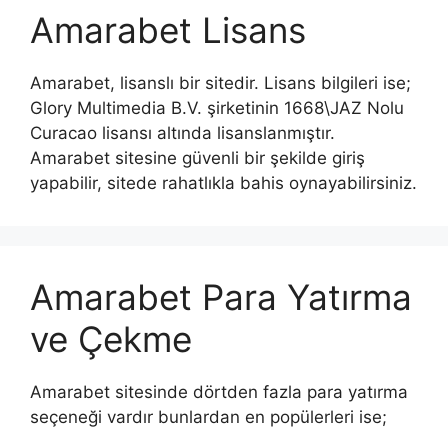
Amarabet Lisans
Amarabet, lisanslı bir sitedir. Lisans bilgileri ise;
Glory Multimedia B.V. şirketinin 1668\JAZ Nolu
Curacao lisansı altında lisanslanmıştır.
Amarabet sitesine güvenli bir şekilde giriş
yapabilir, sitede rahatlıkla bahis oynayabilirsiniz.
Amarabet Para Yatırma
ve Çekme
Amarabet sitesinde dörtden fazla para yatırma
seçeneği vardır bunlardan en popülerleri ise;