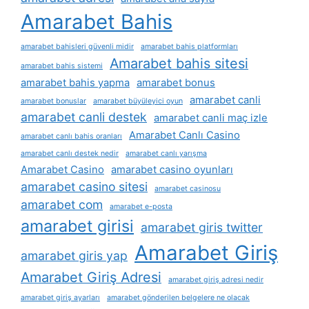
Amarabet Bahis
amarabet bahisleri güvenli midir
amarabet bahis platformları
Amarabet bahis sitesi
amarabet bahis sistemi
amarabet bahis yapma
amarabet bonus
amarabet canli
amarabet bonuslar
amarabet büyüleyici oyun
amarabet canli destek
amarabet canli maç izle
Amarabet Canlı Casino
amarabet canlı bahis oranları
amarabet canlı destek nedir
amarabet canlı yarışma
Amarabet Casino
amarabet casino oyunları
amarabet casino sitesi
amarabet casinosu
amarabet com
amarabet e-posta
amarabet girisi
amarabet giris twitter
Amarabet Giriş
amarabet giris yap
Amarabet Giriş Adresi
amarabet giriş adresi nedir
amarabet giriş ayarları
amarabet gönderilen belgelere ne olacak