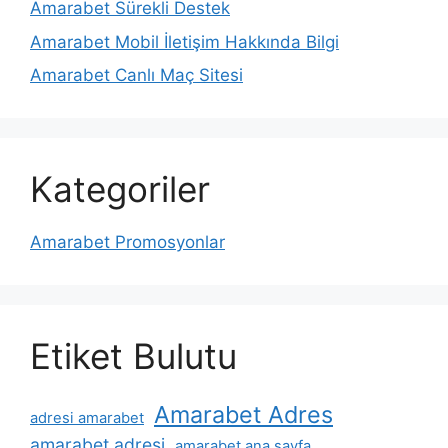
Amarabet Sürekli Destek
Amarabet Mobil İletişim Hakkında Bilgi
Amarabet Canlı Maç Sitesi
Kategoriler
Amarabet Promosyonlar
Etiket Bulutu
Amarabet Adres
adresi amarabet
amarabet adresi
amarabet ana sayfa