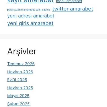
mobil amarabet
twitter amarabet
para kazanın amarabet canlı casino
yeni adresi amarabet
yeni giris amarabet
Arşivler
Temmuz 2026
Haziran 2026
Eylül 2025
Haziran 2025
Mayıs 2025
Şubat 2025