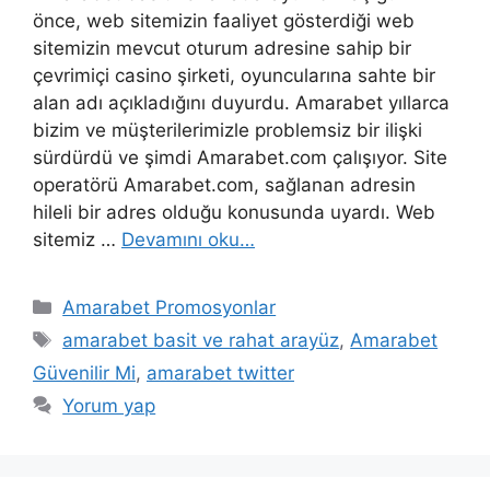
önce, web sitemizin faaliyet gösterdiği web
sitemizin mevcut oturum adresine sahip bir
çevrimiçi casino şirketi, oyuncularına sahte bir
alan adı açıkladığını duyurdu. Amarabet yıllarca
bizim ve müşterilerimizle problemsiz bir ilişki
sürdürdü ve şimdi Amarabet.com çalışıyor. Site
operatörü Amarabet.com, sağlanan adresin
hileli bir adres olduğu konusunda uyardı. Web
sitemiz …
Devamını oku…
Kategoriler
Amarabet Promosyonlar
Etiketler
amarabet basit ve rahat arayüz
,
Amarabet
Güvenilir Mi
,
amarabet twitter
Yorum yap