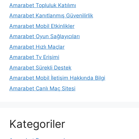
Amarabet Topluluk Katılımı
Amarabet Kanıtlanmış Güvenilirlik
Amarabet Mobil Etkinlikler
Amarabet Oyun Sağlayıcıları
Amarabet Hızlı Maçlar
Amarabet Tv Erişimi
Amarabet Sürekli Destek
Amarabet Mobil İletişim Hakkında Bilgi
Amarabet Canlı Maç Sitesi
Kategoriler