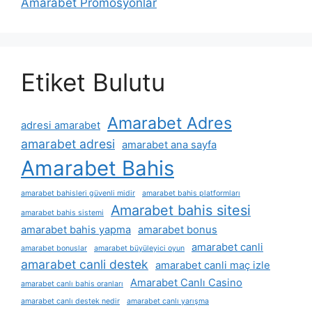
Amarabet Promosyonlar
Etiket Bulutu
Amarabet Adres
adresi amarabet
amarabet adresi
amarabet ana sayfa
Amarabet Bahis
amarabet bahisleri güvenli midir
amarabet bahis platformları
Amarabet bahis sitesi
amarabet bahis sistemi
amarabet bahis yapma
amarabet bonus
amarabet canli
amarabet bonuslar
amarabet büyüleyici oyun
amarabet canli destek
amarabet canli maç izle
Amarabet Canlı Casino
amarabet canlı bahis oranları
amarabet canlı destek nedir
amarabet canlı yarışma