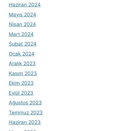
Haziran 2024
Mayıs 2024
Nisan 2024
Mart 2024
Şubat 2024
Ocak 2024
Aralık 2023
Kasım 2023
Ekim 2023
Eylül 2023
Ağustos 2023
Temmuz 2023
Haziran 2023