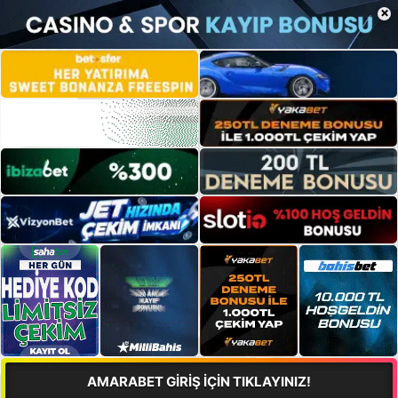
×
AMARABET GİRİŞ İÇİN TIKLAYINIZ!