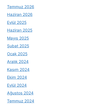
Temmuz 2026
Haziran 2026
Eylül 2025
Haziran 2025
Mayıs 2025
Şubat 2025
Ocak 2025
Aralık 2024
Kasım 2024
Ekim 2024
Eylül 2024
Ağustos 2024
Temmuz 2024