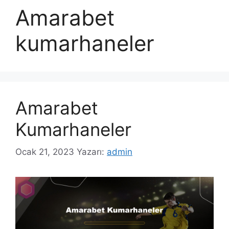
Amarabet
kumarhaneler
Amarabet
Kumarhaneler
Ocak 21, 2023
Yazarı:
admin