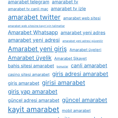
amarabet telegram
amarabet tv
amarabet tv izle
amarabet tv canli maç
amarabet twitter
amarabet web sitesi
amarabet web sitesine kayıt i̇çin talimatlar
Amarabet Whatsapp
amarabet yeni adres
amarabet yeni adresi
amarabet yeni adresi güvenilir
Amarabet yeni giriş
Amarabet üyeleri
Amarabet üyelik
Amarabet Şikayet
canli amarabet
bahis sitesi amarabet
bonuslar
giris adresi amarabet
casino sitesi amarabet
girisi amarabet
giris amarabet
giris yap amarabet
güncel amarabet
güncel adresi amarabet
kayit amarabet
mobil amarabet