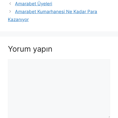
Amarabet Üyeleri
Amarabet Kumarhanesi Ne Kadar Para
Kazanıyor
Yorum yapın
Yorum