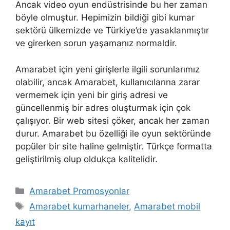
Ancak video oyun endüstrisinde bu her zaman
böyle olmuştur. Hepimizin bildiği gibi kumar
sektörü ülkemizde ve Türkiye’de yasaklanmıştır
ve girerken sorun yaşamanız normaldir.
Amarabet için yeni girişlerle ilgili sorunlarımız
olabilir, ancak Amarabet, kullanıcılarına zarar
vermemek için yeni bir giriş adresi ve
güncellenmiş bir adres oluşturmak için çok
çalışıyor. Bir web sitesi çöker, ancak her zaman
durur. Amarabet bu özelliği ile oyun sektöründe
popüler bir site haline gelmiştir. Türkçe formatta
geliştirilmiş olup oldukça kalitelidir.
Kategoriler
Amarabet Promosyonlar
Etiketler
Amarabet kumarhaneler
,
Amarabet mobil
kayıt