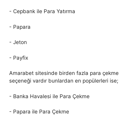
- Cepbank ile Para Yatırma
- Papara
- Jeton
- Payfix
Amarabet sitesinde birden fazla para çekme
seçeneği vardır bunlardan en popülerleri ise;
- Banka Havalesi ile Para Çekme
- Papara ile Para Çekme