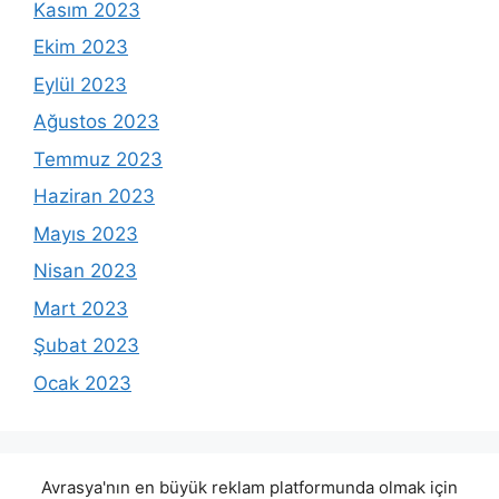
Kasım 2023
Ekim 2023
Eylül 2023
Ağustos 2023
Temmuz 2023
Haziran 2023
Mayıs 2023
Nisan 2023
Mart 2023
Şubat 2023
Ocak 2023
Avrasya'nın en büyük reklam platformunda olmak için