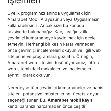
İşlemleri
Üyelik programınızı anında uygulamak için
Amarabet Mobil Arayüzünü veya Uygulamasını
kullanabilirsiniz. Ancak size bu konuda
tavsiyede bulunacağız. Karşılaştığınız ilk
çevrimiçi kumarhaneye kaydolmak için acele
etmeyin. Herhangi bir kesin karar vermeden
önce çevrimiçi incelemeleri okuyun ve ilgili web
sitelerine ve programlara göz atın. Örneğin,
Amarabet web sitesini düşünüyorsanız, lütfen
web sitemizdeki makaleleri ve incelemeleri
ayrıntılı olarak okuyun.
Neredeyse tüm çevrimiçi kumarhaneler ve bahis
siteleri, potansiyel müşterilerine “ücretsiz oyun”
seçeneği sunar. Bu,
Amarabet mobil kayıt
kendi paranızı harcamadan önce çeşitli