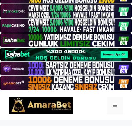
İçeriğe
atla
Menü