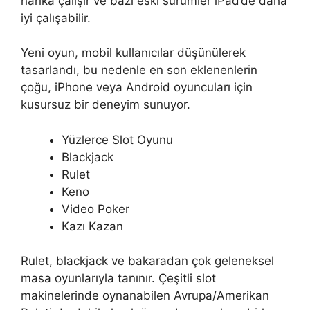
harika çalışır ve bazı eski sürümler iPad’de daha
iyi çalışabilir.
Yeni oyun, mobil kullanıcılar düşünülerek
tasarlandı, bu nedenle en son eklenenlerin
çoğu, iPhone veya Android oyuncuları için
kusursuz bir deneyim sunuyor.
Yüzlerce Slot Oyunu
Blackjack
Rulet
Keno
Video Poker
Kazı Kazan
Rulet, blackjack ve bakaradan çok geleneksel
masa oyunlarıyla tanınır. Çeşitli slot
makinelerinde oynanabilen Avrupa/Amerikan