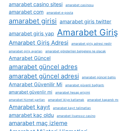
amarabet casino sitesi
amarabet casinosu
amarabet com
amarabet e-posta
amarabet girisi
amarabet giris twitter
Amarabet Giriş
amarabet giris yap
Amarabet Giriş Adresi
amarabet giriş adresi nedir
amarabet giriş ayarları
amarabet gönderilen belgelere ne olacak
Amarabet Güncel
amarabet güncel adres
amarabet güncel adresi
amarabet güncel bahis
Amarabet Güvenilir Mi
amarabet güvenli bağlantı
amarabet güvenlir mi
amarabet hesap erişimi
amarabet hizmet şartları
amarabet i̇kiye katlamak
amarabet kapandı mı
Amarabet kayıt
amarabet kayıt talimatları
amarabet kaç oldu
amarabet lisanssız casino
amarabet maç izleme