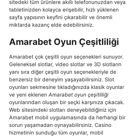
sitedeki tüm ürünlere akıllı telefonunuzdan veya
tabletinizden kolayca erişebilir, hızlı yüklenen
sayfa yapısının keyfini çıkarabilir ve önemli
miktarda kazanç elde edebilirsiniz.
Amarabet Oyun Çeşitliliği
Amarabet çok çeşitli oyun seçenekleri sunuyor.
Geleneksel slotlar, video slotlar ve 3D slotların
yanı sıra diğer çeşitli oyun seçenekleriyle de
benzersiz bir deneyim yaşayabilirsiniz. Slot
oyunları sekmesine tıkladığınızda klasik oyunlar
ve yeni eklenen
Amarabet oyun çeşitliliği
oyunlarından oluşan bir seçki karşınıza çıkacak.
Web sitesindeki slotları deneyebildiğiniz için
Amarabet mobil uygulamasında da herhangi bir
sorun yaşamadan oynayabilirsiniz. Casino
hizmetinin sunduğu tüm oyunlar, mobil