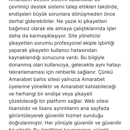
çevrimiçi destek sistemi talep ettikleri takdirde,
endişeleri büyük sorunlara dönüşmeden önce
derhal giderebilirler. Ne yazık ki şikayetleri
bağımsız olarak ele almaya çalıştıklarında işler
daha da karmaşıklaşıyor. Site yöneticisi
şikayetten sorumlu profesyonel ekiple işbirliği
yaparak şikayetin kullanıcı hatasından
kaynaklandığı sonucuna vardı. Bu bilgiyle
donanmış olan kullanıcıya, gelecekte aynı hatayı
tekrarlamaması için rehberlik sağlanır. Çünkü
Amarabet bahis sitesi yalnızca Amarabet
üyelerine yöneliktir ve Amarabet katılabileceği
ve herhangi bir endişe veya şikayeti
çözebileceği bir platform sağlar. Web sitesi
lisanslıdır ve lisans ayrıntılarını ana sayfada
görüntüleyerek güvenilir hizmet sunduğu
doğrulanmıştır. Her yönüyle güvenilir ve güvenilir