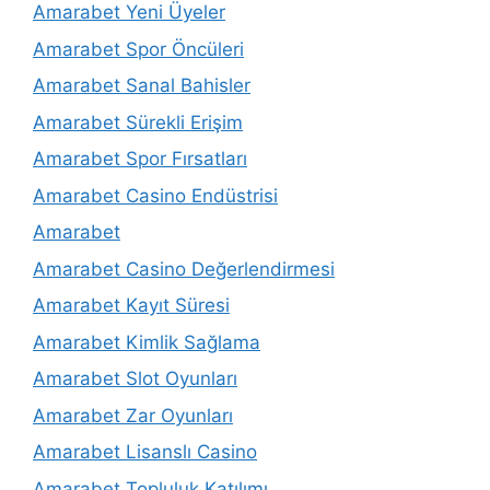
Amarabet Yeni Üyeler
Amarabet Spor Öncüleri
Amarabet Sanal Bahisler
Amarabet Sürekli Erişim
Amarabet Spor Fırsatları
Amarabet Casino Endüstrisi
Amarabet
Amarabet Casino Değerlendirmesi
Amarabet Kayıt Süresi
Amarabet Kimlik Sağlama
Amarabet Slot Oyunları
Amarabet Zar Oyunları
Amarabet Lisanslı Casino
Amarabet Topluluk Katılımı