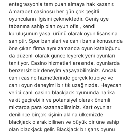
entegrasyonla tam puan almaya hak kazanır.
Amarabet casinosu her gün çok çeşitli
oyuncuların ilgisini çekmektedir. Geniş üye
tabanına sahip olan oyun ofisi, kendi
kuruluşunun yasal ürünü olarak oyun lisansına
sahiptir. Spor bahisleri ve canlı bahis konusunda
öne çıkan firma aynı zamanda oyun kataloğunu
da düzenli olarak güncelleyerek yeni oyunları
tanıtıyor. Casino hizmetleri arasında, oyunlarda
benzersiz bir deneyim yaşayabilirsiniz. Ancak
canlı casino hizmetlerinde gerçek krupiye ve
canlı oyun deneyimi bir tık uzağınızda. Heyecan
verici canlı casino blackjack oyununda harika
vakit geçirebilir ve potansiyel olarak önemli
miktarda para kazanabilirsiniz. Kart oyunları
denilince birçok kişinin aklına ülkemizde
blackjack olarak bilinen ve büyük bir üne sahip
olan blackjack gelir. Blackjack bir şans oyunu