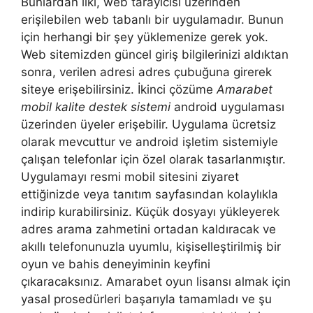
Bunlardan ilki, web tarayıcısı üzerinden
erişilebilen web tabanlı bir uygulamadır. Bunun
için herhangi bir şey yüklemenize gerek yok.
Web sitemizden güncel giriş bilgilerinizi aldıktan
sonra, verilen adresi adres çubuğuna girerek
siteye erişebilirsiniz. İkinci çözüme
Amarabet
mobil kalite destek sistemi
android uygulaması
üzerinden üyeler erişebilir. Uygulama ücretsiz
olarak mevcuttur ve android işletim sistemiyle
çalışan telefonlar için özel olarak tasarlanmıştır.
Uygulamayı resmi mobil sitesini ziyaret
ettiğinizde veya tanıtım sayfasından kolaylıkla
indirip kurabilirsiniz. Küçük dosyayı yükleyerek
adres arama zahmetini ortadan kaldıracak ve
akıllı telefonunuzla uyumlu, kişiselleştirilmiş bir
oyun ve bahis deneyiminin keyfini
çıkaracaksınız. Amarabet oyun lisansı almak için
yasal prosedürleri başarıyla tamamladı ve şu