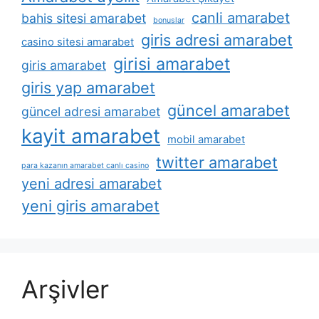
canli amarabet
bahis sitesi amarabet
bonuslar
giris adresi amarabet
casino sitesi amarabet
girisi amarabet
giris amarabet
giris yap amarabet
güncel amarabet
güncel adresi amarabet
kayit amarabet
mobil amarabet
twitter amarabet
para kazanın amarabet canlı casino
yeni adresi amarabet
yeni giris amarabet
Arşivler