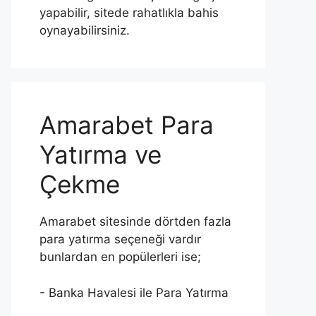
yapabilir, sitede rahatlıkla bahis
oynayabilirsiniz.
Amarabet Para
Yatırma ve
Çekme
Amarabet sitesinde dörtden fazla
para yatırma seçeneği vardır
bunlardan en popülerleri ise;
- Banka Havalesi ile Para Yatırma