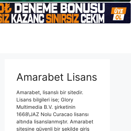
Amarabet Lisans
Amarabet, lisanslı bir sitedir.
Lisans bilgileri ise; Glory
Multimedia B.V. şirketinin
1668\JAZ Nolu Curacao lisansı
altında lisanslanmıştır. Amarabet
sitesine güvenli bir şekilde giriş