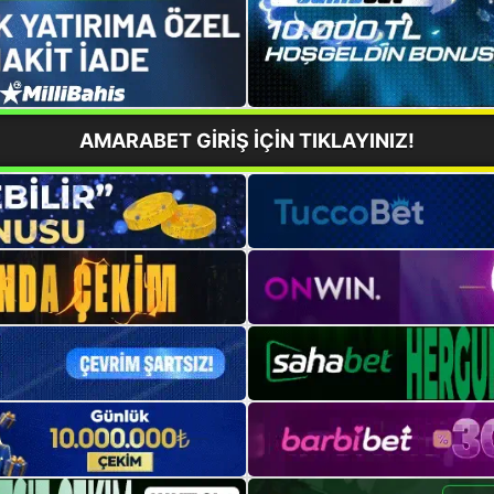
AMARABET GİRİŞ İÇİN TIKLAYINIZ!