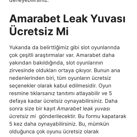
deneyebilirsiniz.
Amarabet Leak Yuvası
Ücretsiz Mi
Yukarıda da belirttiğimiz gibi slot oyunlarında
çok çeşitli araştırmalar var. Amarabet daha
yakından bakıldığında, slot oyunlarının
zirvesinde oldukları ortaya çıkıyor. Bunun ana
nedenlerinden biri, tüm oyunların ücretsiz
seçenekler olarak kabul edilmesidir. Oyun
resmine tıklarsanız tanıtımı atlayabilir ve 5
defaya kadar ücretsiz oynayabilirsiniz. Daha
sonra size bir kayıt
Amarabet leak yuvası
ücretsiz mi
gönderilecektir. Bu formu kapatarak
5 kez daha oynayabilirsiniz. Bu, mümkün
olduğunca çok oyunu ücretsiz olarak