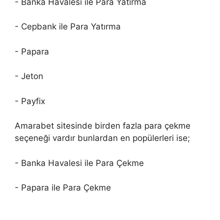
- Banka Havalesi ile Para Yatırma
- Cepbank ile Para Yatırma
- Papara
- Jeton
- Payfix
Amarabet sitesinde birden fazla para çekme
seçeneği vardır bunlardan en popülerleri ise;
- Banka Havalesi ile Para Çekme
- Papara ile Para Çekme