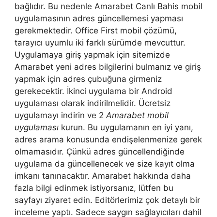
bağlıdır. Bu nedenle Amarabet Canlı Bahis mobil
uygulamasının adres güncellemesi yapması
gerekmektedir. Office First mobil çözümü,
tarayıcı uyumlu iki farklı sürümde mevcuttur.
Uygulamaya giriş yapmak için sitemizde
Amarabet yeni adres bilgilerini bulmanız ve giriş
yapmak için adres çubuğuna girmeniz
gerekecektir. İkinci uygulama bir Android
uygulaması olarak indirilmelidir. Ücretsiz
uygulamayı indirin ve 2
Amarabet mobil
uygulaması
kurun. Bu uygulamanın en iyi yanı,
adres arama konusunda endişelenmenize gerek
olmamasıdır. Çünkü adres güncellendiğinde
uygulama da güncellenecek ve size kayıt olma
imkanı tanınacaktır. Amarabet hakkında daha
fazla bilgi edinmek istiyorsanız, lütfen bu
sayfayı ziyaret edin. Editörlerimiz çok detaylı bir
inceleme yaptı. Sadece saygın sağlayıcıları dahil