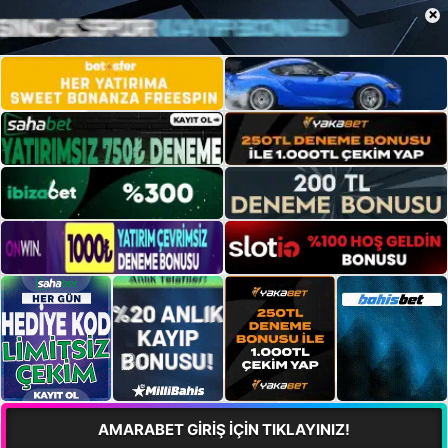
×
AMARABET GİRİŞ İÇİN TIKLAYINIZ!