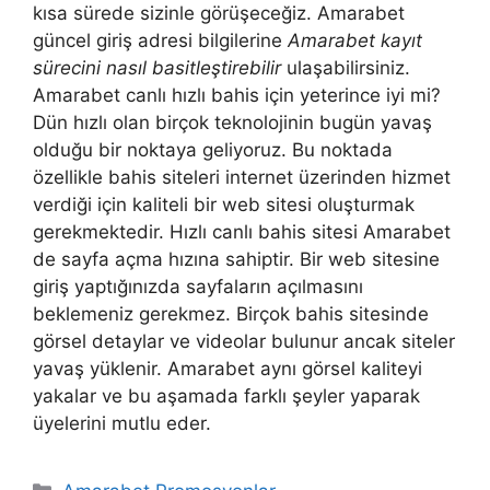
kısa sürede sizinle görüşeceğiz. Amarabet
güncel giriş adresi bilgilerine
Amarabet kayıt
sürecini nasıl basitleştirebilir
ulaşabilirsiniz.
Amarabet canlı hızlı bahis için yeterince iyi mi?
Dün hızlı olan birçok teknolojinin bugün yavaş
olduğu bir noktaya geliyoruz. Bu noktada
özellikle bahis siteleri internet üzerinden hizmet
verdiği için kaliteli bir web sitesi oluşturmak
gerekmektedir. Hızlı canlı bahis sitesi Amarabet
de sayfa açma hızına sahiptir. Bir web sitesine
giriş yaptığınızda sayfaların açılmasını
beklemeniz gerekmez. Birçok bahis sitesinde
görsel detaylar ve videolar bulunur ancak siteler
yavaş yüklenir. Amarabet aynı görsel kaliteyi
yakalar ve bu aşamada farklı şeyler yaparak
üyelerini mutlu eder.
Kategoriler