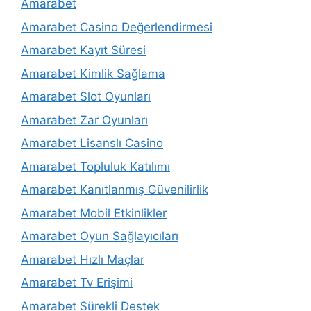
Amarabet
Amarabet Casino Değerlendirmesi
Amarabet Kayıt Süresi
Amarabet Kimlik Sağlama
Amarabet Slot Oyunları
Amarabet Zar Oyunları
Amarabet Lisanslı Casino
Amarabet Topluluk Katılımı
Amarabet Kanıtlanmış Güvenilirlik
Amarabet Mobil Etkinlikler
Amarabet Oyun Sağlayıcıları
Amarabet Hızlı Maçlar
Amarabet Tv Erişimi
Amarabet Sürekli Destek