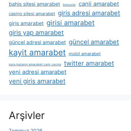
canli amarabet
bahis sitesi amarabet
bonuslar
giris adresi amarabet
casino sitesi amarabet
girisi amarabet
giris amarabet
giris yap amarabet
güncel amarabet
güncel adresi amarabet
kayit amarabet
mobil amarabet
twitter amarabet
para kazanın amarabet canlı casino
yeni adresi amarabet
yeni giris amarabet
Arşivler
Temmuz 2026