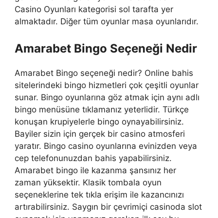
Casino Oyunları kategorisi sol tarafta yer
almaktadır. Diğer tüm oyunlar masa oyunlarıdır.
Amarabet Bingo Seçeneği Nedir
Amarabet Bingo seçeneği nedir? Online bahis
sitelerindeki bingo hizmetleri çok çeşitli oyunlar
sunar. Bingo oyunlarına göz atmak için aynı adlı
bingo menüsüne tıklamanız yeterlidir. Türkçe
konuşan krupiyelerle bingo oynayabilirsiniz.
Bayiler sizin için gerçek bir casino atmosferi
yaratır. Bingo casino oyunlarına evinizden veya
cep telefonunuzdan bahis yapabilirsiniz.
Amarabet bingo ile kazanma şansınız her
zaman yüksektir. Klasik tombala oyun
seçeneklerine tek tıkla erişim ile kazancınızı
artırabilirsiniz. Saygın bir çevrimiçi casinoda slot