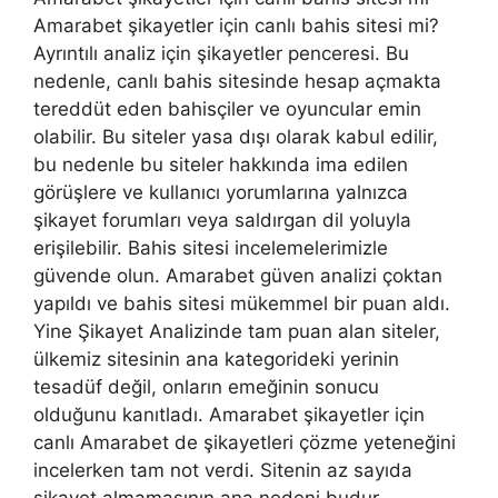
Amarabet şikayetler için canlı bahis sitesi mi?
Ayrıntılı analiz için şikayetler penceresi. Bu
nedenle, canlı bahis sitesinde hesap açmakta
tereddüt eden bahisçiler ve oyuncular emin
olabilir. Bu siteler yasa dışı olarak kabul edilir,
bu nedenle bu siteler hakkında ima edilen
görüşlere ve kullanıcı yorumlarına yalnızca
şikayet forumları veya saldırgan dil yoluyla
erişilebilir. Bahis sitesi incelemelerimizle
güvende olun. Amarabet güven analizi çoktan
yapıldı ve bahis sitesi mükemmel bir puan aldı.
Yine Şikayet Analizinde tam puan alan siteler,
ülkemiz sitesinin ana kategorideki yerinin
tesadüf değil, onların emeğinin sonucu
olduğunu kanıtladı. Amarabet şikayetler için
canlı Amarabet de şikayetleri çözme yeteneğini
incelerken tam not verdi. Sitenin az sayıda