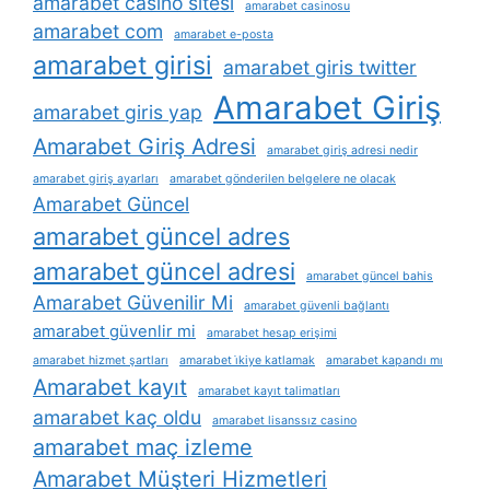
amarabet casino sitesi
amarabet casinosu
amarabet com
amarabet e-posta
amarabet girisi
amarabet giris twitter
Amarabet Giriş
amarabet giris yap
Amarabet Giriş Adresi
amarabet giriş adresi nedir
amarabet giriş ayarları
amarabet gönderilen belgelere ne olacak
Amarabet Güncel
amarabet güncel adres
amarabet güncel adresi
amarabet güncel bahis
Amarabet Güvenilir Mi
amarabet güvenli bağlantı
amarabet güvenlir mi
amarabet hesap erişimi
amarabet hizmet şartları
amarabet i̇kiye katlamak
amarabet kapandı mı
Amarabet kayıt
amarabet kayıt talimatları
amarabet kaç oldu
amarabet lisanssız casino
amarabet maç izleme
Amarabet Müşteri Hizmetleri