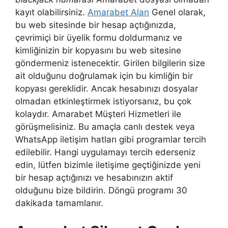
kayıt olabilirsiniz.
Amarabet Alan
Genel olarak,
bu web sitesinde bir hesap açtığınızda,
çevrimiçi bir üyelik formu doldurmanız ve
kimliğinizin bir kopyasını bu web sitesine
göndermeniz istenecektir. Girilen bilgilerin size
ait olduğunu doğrulamak için bu kimliğin bir
kopyası gereklidir. Ancak hesabınızı dosyalar
olmadan etkinleştirmek istiyorsanız, bu çok
kolaydır. Amarabet Müşteri Hizmetleri ile
görüşmelisiniz. Bu amaçla canlı destek veya
WhatsApp iletişim hatları gibi programlar tercih
edilebilir. Hangi uygulamayı tercih ederseniz
edin, lütfen bizimle iletişime geçtiğinizde yeni
bir hesap açtığınızı ve hesabınızın aktif
olduğunu bize bildirin. Döngü programı 30
dakikada tamamlanır.