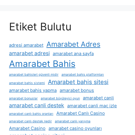
Etiket Bulutu
Amarabet Adres
adresi amarabet
amarabet adresi
amarabet ana sayfa
Amarabet Bahis
amarabet bahisleri güvenli midir
amarabet bahis platformları
Amarabet bahis sitesi
amarabet bahis sistemi
amarabet bahis yapma
amarabet bonus
amarabet canli
amarabet bonuslar
amarabet büyüleyici oyun
amarabet canli destek
amarabet canli maç izle
Amarabet Canlı Casino
amarabet canlı bahis oranları
amarabet canlı destek nedir
amarabet canlı yarışma
Amarabet Casino
amarabet casino oyunları