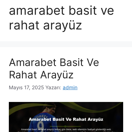
amarabet basit ve
rahat arayüz
Amarabet Basit Ve
Rahat Arayüz
Mayıs 17, 2025
Yazarı:
admin