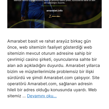
Amarabet basit ve rahat arayüz birkaç gün
önce, web sitemizin faaliyet gösterdiği web
sitemizin mevcut oturum adresine sahip bir
çevrimiçi casino şirketi, oyuncularına sahte bir
alan adı açıkladığını duyurdu. Amarabet yıllarca
bizim ve müşterilerimizle problemsiz bir ilişki
sürdürdü ve şimdi Amarabet.com çalışıyor. Site
operatörü Amarabet.com, sağlanan adresin
hileli bir adres olduğu konusunda uyardı. Web
sitemiz …
Devamını oku…