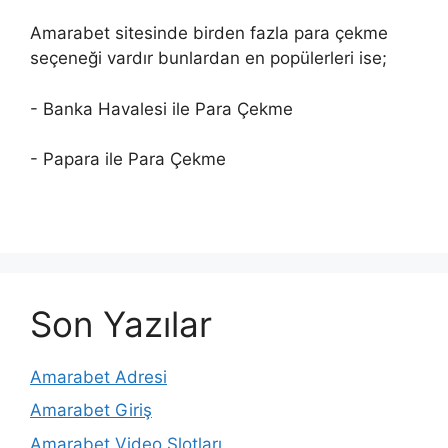
Amarabet sitesinde birden fazla para çekme
seçeneği vardır bunlardan en popülerleri ise;
- Banka Havalesi ile Para Çekme
- Papara ile Para Çekme
Son Yazılar
Amarabet Adresi
Amarabet Giriş
Amarabet Video Slotları