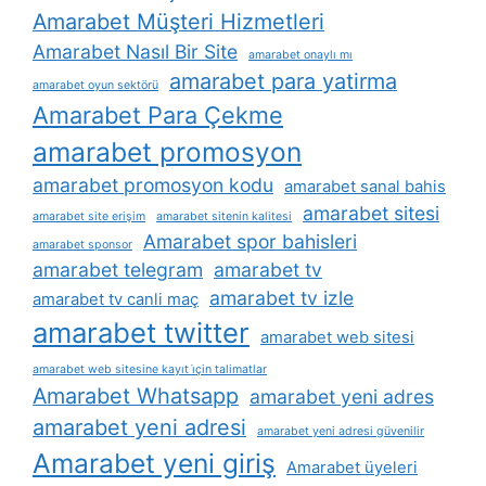
Amarabet Müşteri Hizmetleri
Amarabet Nasıl Bir Site
amarabet onaylı mı
amarabet para yatirma
amarabet oyun sektörü
Amarabet Para Çekme
amarabet promosyon
amarabet promosyon kodu
amarabet sanal bahis
amarabet sitesi
amarabet site erişim
amarabet sitenin kalitesi
Amarabet spor bahisleri
amarabet sponsor
amarabet telegram
amarabet tv
amarabet tv izle
amarabet tv canli maç
amarabet twitter
amarabet web sitesi
amarabet web sitesine kayıt i̇çin talimatlar
Amarabet Whatsapp
amarabet yeni adres
amarabet yeni adresi
amarabet yeni adresi güvenilir
Amarabet yeni giriş
Amarabet üyeleri