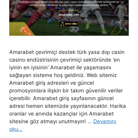
Amarabet çevrimiçi destek türk yasa dışı casin
casino endüstrisinin çevrimiçi sektöründe ‘en
iyinin en iyisinin’ Amarabet ile yaşamasını
sağlayan sisteme hoş geldiniz. Web sitemiz
Amarabet giriş adresleri ve güncel
promosyonlara ilişkin bir takım güvenilir veriler
içerebilir. Amarabet giriş sayfasının güncel
adresi hemen sitemizde yayınlanacaktır. Harika
oranlar ve anında kazançlar için Amarabet
sitesine göz atmayı unutmayın! …
Devamını
oku…