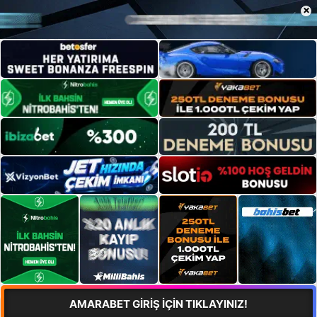
×
AMARABET GİRİŞ İÇİN TIKLAYINIZ!