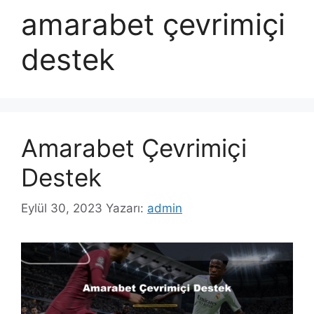
amarabet çevrimiçi
destek
Amarabet Çevrimiçi
Destek
Eylül 30, 2023
Yazarı:
admin