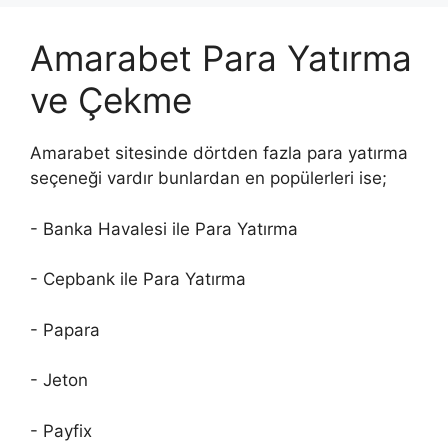
Amarabet Para Yatırma
ve Çekme
Amarabet sitesinde dörtden fazla para yatırma
seçeneği vardır bunlardan en popülerleri ise;
- Banka Havalesi ile Para Yatırma
- Cepbank ile Para Yatırma
- Papara
- Jeton
- Payfix