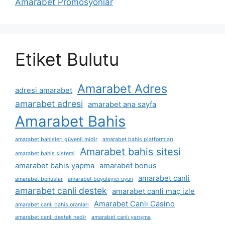
Amarabet Promosyonlar
Etiket Bulutu
Amarabet Adres
adresi amarabet
amarabet adresi
amarabet ana sayfa
Amarabet Bahis
amarabet bahisleri güvenli midir
amarabet bahis platformları
Amarabet bahis sitesi
amarabet bahis sistemi
amarabet bahis yapma
amarabet bonus
amarabet canli
amarabet bonuslar
amarabet büyüleyici oyun
amarabet canli destek
amarabet canli maç izle
Amarabet Canlı Casino
amarabet canlı bahis oranları
amarabet canlı destek nedir
amarabet canlı yarışma