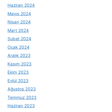
Haziran 2024
Mayıs 2024
Nisan 2024
Mart 2024
Şubat 2024
Ocak 2024
Aralık 2023
Kasım 2023
Ekim 2023
Eylül 2023
Ağustos 2023
Temmuz 2023
Haziran 2023