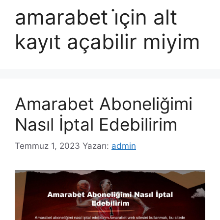
amarabet i̇çin alt
kayıt açabilir miyim
Amarabet Aboneliğimi
Nasıl İptal Edebilirim
Temmuz 1, 2023
Yazarı:
admin