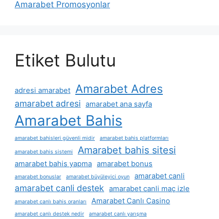
Amarabet Promosyonlar
Etiket Bulutu
Amarabet Adres
adresi amarabet
amarabet adresi
amarabet ana sayfa
Amarabet Bahis
amarabet bahisleri güvenli midir
amarabet bahis platformları
Amarabet bahis sitesi
amarabet bahis sistemi
amarabet bahis yapma
amarabet bonus
amarabet canli
amarabet bonuslar
amarabet büyüleyici oyun
amarabet canli destek
amarabet canli maç izle
Amarabet Canlı Casino
amarabet canlı bahis oranları
amarabet canlı destek nedir
amarabet canlı yarışma