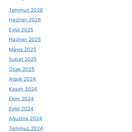
Temmuz 2026
Haziran 2026
Eylül 2025
Haziran 2025
Mayıs 2025
Şubat 2025
Ocak 2025
Aralık 2024
Kasım 2024
Ekim 2024
Eylül 2024
Ağustos 2024
Temmuz 2024