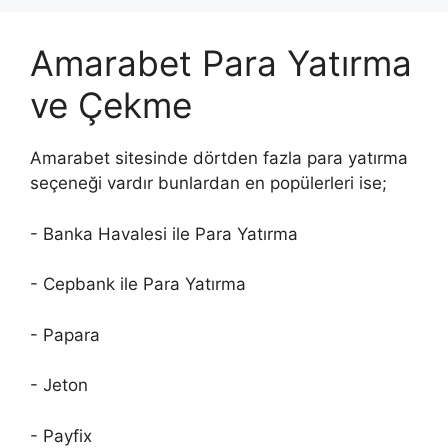
Amarabet Para Yatırma
ve Çekme
Amarabet sitesinde dörtden fazla para yatırma
seçeneği vardır bunlardan en popülerleri ise;
- Banka Havalesi ile Para Yatırma
- Cepbank ile Para Yatırma
- Papara
- Jeton
- Payfix