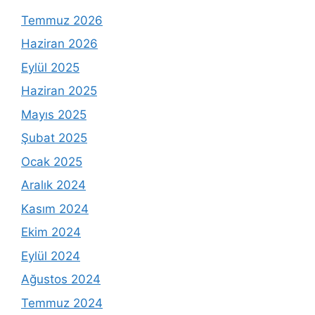
Temmuz 2026
Haziran 2026
Eylül 2025
Haziran 2025
Mayıs 2025
Şubat 2025
Ocak 2025
Aralık 2024
Kasım 2024
Ekim 2024
Eylül 2024
Ağustos 2024
Temmuz 2024