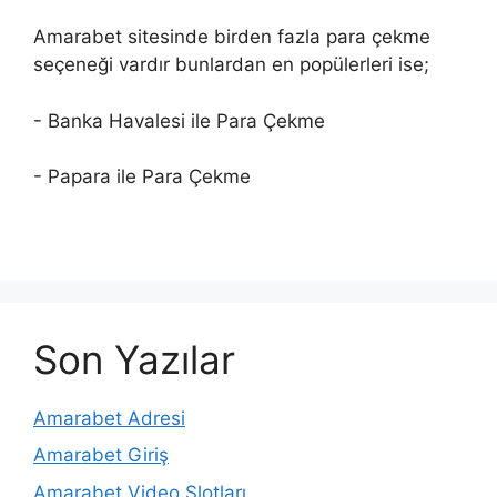
Amarabet sitesinde birden fazla para çekme
seçeneği vardır bunlardan en popülerleri ise;
- Banka Havalesi ile Para Çekme
- Papara ile Para Çekme
Son Yazılar
Amarabet Adresi
Amarabet Giriş
Amarabet Video Slotları