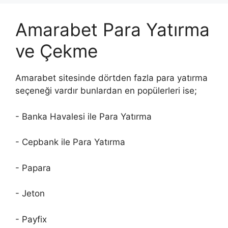
Amarabet Para Yatırma
ve Çekme
Amarabet sitesinde dörtden fazla para yatırma
seçeneği vardır bunlardan en popülerleri ise;
- Banka Havalesi ile Para Yatırma
- Cepbank ile Para Yatırma
- Papara
- Jeton
- Payfix