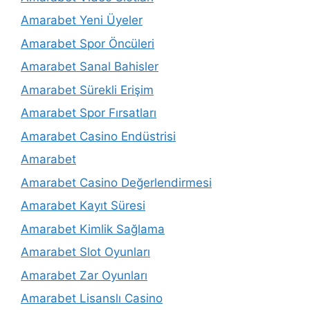
Amarabet Yeni Üyeler
Amarabet Spor Öncüleri
Amarabet Sanal Bahisler
Amarabet Sürekli Erişim
Amarabet Spor Fırsatları
Amarabet Casino Endüstrisi
Amarabet
Amarabet Casino Değerlendirmesi
Amarabet Kayıt Süresi
Amarabet Kimlik Sağlama
Amarabet Slot Oyunları
Amarabet Zar Oyunları
Amarabet Lisanslı Casino