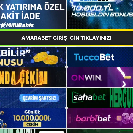
AMARABET GİRİŞ İÇİN TIKLAYINIZ!