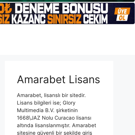
Amarabet Lisans
Amarabet, lisanslı bir sitedir.
Lisans bilgileri ise; Glory
Multimedia B.V. şirketinin
1668\JAZ Nolu Curacao lisansı
altında lisanslanmıştır. Amarabet
sitesine güvenli bir şekilde giriş