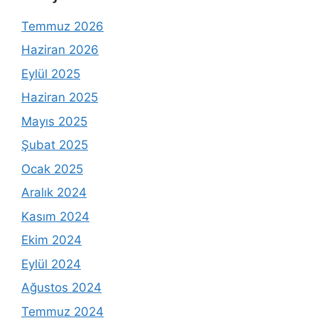
Temmuz 2026
Haziran 2026
Eylül 2025
Haziran 2025
Mayıs 2025
Şubat 2025
Ocak 2025
Aralık 2024
Kasım 2024
Ekim 2024
Eylül 2024
Ağustos 2024
Temmuz 2024