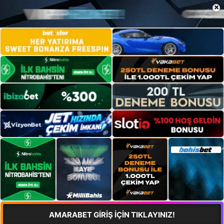
×
AMARABET GİRİŞ İÇİN TIKLAYINIZ!