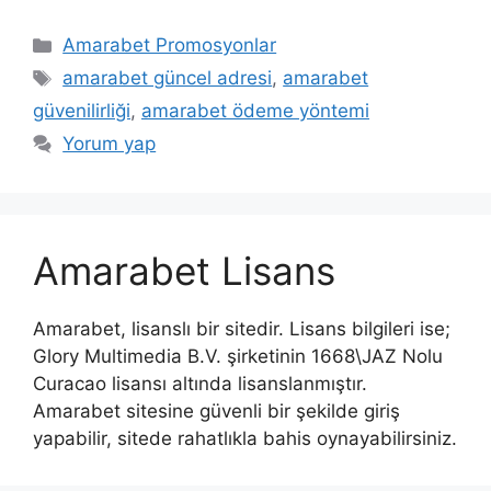
Kategoriler
Amarabet Promosyonlar
Etiketler
amarabet güncel adresi
,
amarabet
güvenilirliği
,
amarabet ödeme yöntemi
Yorum yap
Amarabet Lisans
Amarabet, lisanslı bir sitedir. Lisans bilgileri ise;
Glory Multimedia B.V. şirketinin 1668\JAZ Nolu
Curacao lisansı altında lisanslanmıştır.
Amarabet sitesine güvenli bir şekilde giriş
yapabilir, sitede rahatlıkla bahis oynayabilirsiniz.