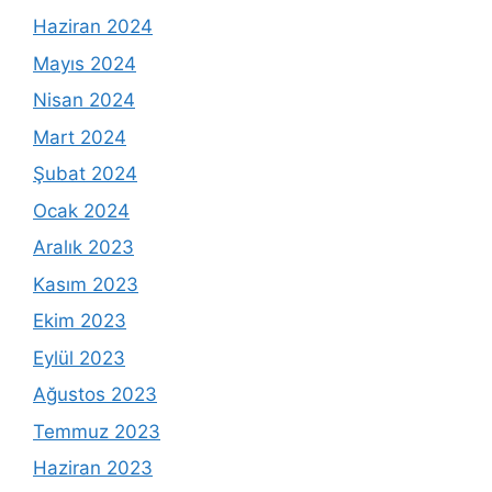
Haziran 2024
Mayıs 2024
Nisan 2024
Mart 2024
Şubat 2024
Ocak 2024
Aralık 2023
Kasım 2023
Ekim 2023
Eylül 2023
Ağustos 2023
Temmuz 2023
Haziran 2023