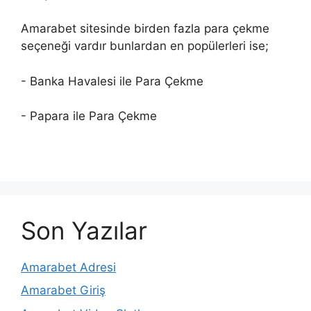
Amarabet sitesinde birden fazla para çekme
seçeneği vardır bunlardan en popülerleri ise;
- Banka Havalesi ile Para Çekme
- Papara ile Para Çekme
Son Yazılar
Amarabet Adresi
Amarabet Giriş