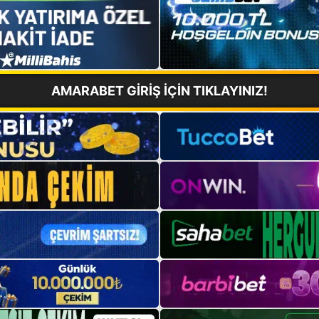
AMARABET GİRİŞ İÇİN TIKLAYINIZ!