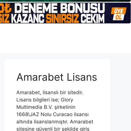
Amarabet Lisans
Amarabet, lisanslı bir sitedir.
Lisans bilgileri ise; Glory
Multimedia B.V. şirketinin
1668\JAZ Nolu Curacao lisansı
altında lisanslanmıştır. Amarabet
sitesine güvenli bir şekilde giriş