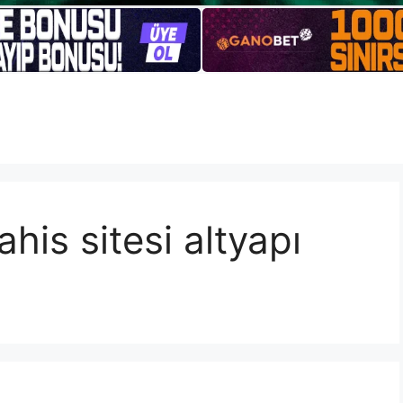
his sitesi altyapı