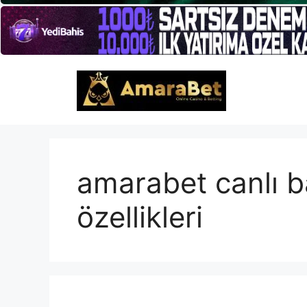
İçeriğe
atla
amarabet canlı ba
özellikleri