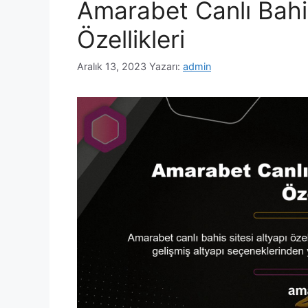
Amarabet Canlı Bahis
Özellikleri
Aralık 13, 2023
Yazarı:
admin