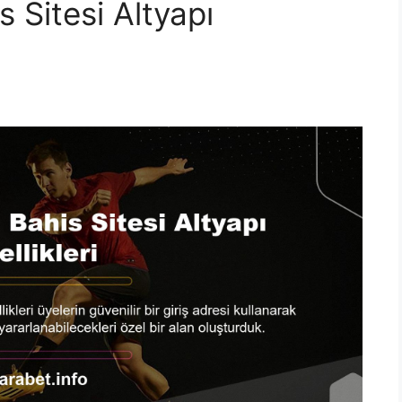
 Sitesi Altyapı