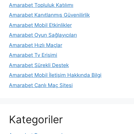
Amarabet Topluluk Katılımı
Amarabet Kanıtlanmış Güvenilirlik
Amarabet Mobil Etkinlikler
Amarabet Oyun Sağlayıcıları
Amarabet Hızlı Maçlar
Amarabet Tv Erişimi
Amarabet Sürekli Destek
Amarabet Mobil İletişim Hakkında Bilgi
Amarabet Canlı Maç Sitesi
Kategoriler