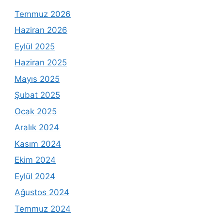
Temmuz 2026
Haziran 2026
Eylül 2025
Haziran 2025
Mayıs 2025
Şubat 2025
Ocak 2025
Aralık 2024
Kasım 2024
Ekim 2024
Eylül 2024
Ağustos 2024
Temmuz 2024