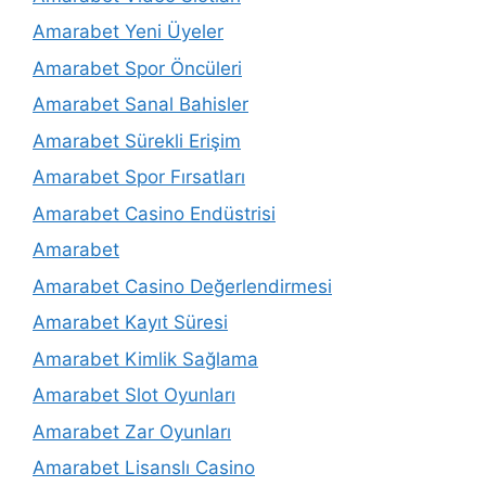
Amarabet Yeni Üyeler
Amarabet Spor Öncüleri
Amarabet Sanal Bahisler
Amarabet Sürekli Erişim
Amarabet Spor Fırsatları
Amarabet Casino Endüstrisi
Amarabet
Amarabet Casino Değerlendirmesi
Amarabet Kayıt Süresi
Amarabet Kimlik Sağlama
Amarabet Slot Oyunları
Amarabet Zar Oyunları
Amarabet Lisanslı Casino