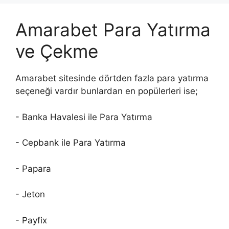
Amarabet Para Yatırma
ve Çekme
Amarabet sitesinde dörtden fazla para yatırma
seçeneği vardır bunlardan en popülerleri ise;
- Banka Havalesi ile Para Yatırma
- Cepbank ile Para Yatırma
- Papara
- Jeton
- Payfix