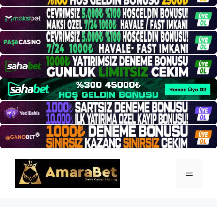
İçeriğe
atla
Menü