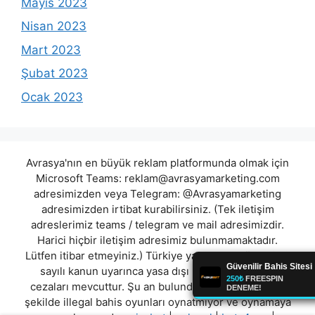
Mayıs 2023
Nisan 2023
Mart 2023
Şubat 2023
Ocak 2023
Avrasya'nın en büyük reklam platformunda olmak için
Microsoft Teams:
reklam@avrasyamarketing.com
adresimizden veya Telegram: @Avrasyamarketing
adresimizden irtibat kurabilirsiniz. (Tek iletişim
adreslerimiz teams / telegram ve mail adresimizdir.
Harici hiçbir iletişim adresimiz bulunmamaktadır.
Lütfen itibar etmeyiniz.) Türkiye yasalarına göre 7258
sayılı kanun uyarınca yasa dışı bahis oynamanın
cezaları mevcuttur. Şu an bulunduğunuz site hiç bir
şekilde illegal bahis oyunları oynatmıyor ve oynamaya